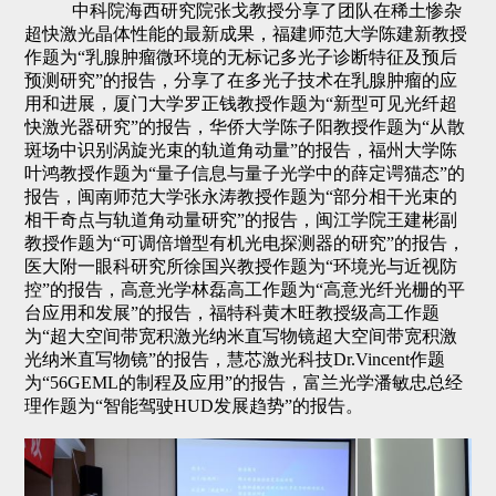
中科院海西研究院张戈教授分享了团队在稀土惨杂
超快激光晶体性能的最新成果，福建师范大学陈建新教授
作题为“乳腺肿瘤微环境的无标记多光子诊断特征及预后
预测研究”的报告，分享了在多光子技术在乳腺肿瘤的应
用和进展，厦门大学罗正钱教授作题为“新型可见光纤超
快激光器研究”的报告，华侨大学陈子阳教授作题为“从散
斑场中识别涡旋光束的轨道角动量”的报告，福州大学陈
叶鸿教授作题为“量子信息与量子光学中的薛定谔猫态”的
报告，闽南师范大学张永涛教授作题为“部分相干光束的
相干奇点与轨道角动量研究”的报告，闽江学院王建彬副
教授作题为“可调倍增型有机光电探测器的研究”的报告，
医大附一眼科研究所徐国兴教授作题为“环境光与近视防
控”的报告，高意光学林磊高工作题为“高意光纤光栅的平
台应用和发展”的报告，福特科黄木旺教授级高工作题
为“超大空间带宽积激光纳米直写物镜超大空间带宽积激
光纳米直写物镜”的报告，慧芯激光科技Dr.Vincent作题
为“56GEML的制程及应用”的报告，富兰光学潘敏忠总经
理作题为“智能驾驶HUD发展趋势”的报告。