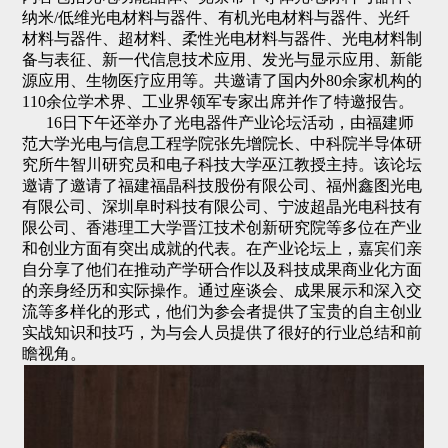
纳米/低维光电材料与器件、有机光电材料与器件、光纤
材料与器件、超材料、柔性光电材料与器件、光电材料制
备与表征、新一代信息技术应用、发光与显示应用、新能
源应用、生物医疗应用等。共邀请了国内外80余家机构的
110余位学术界、工业界领军专家出席并作了特邀报告。
16日下午还举办了光电器件产业论坛活动，由福建师
范大学光电与信息工程学院张先增院长、中科院半导体研
究所牛智川研究员和电子科技大学巫江教授主持。该论坛
邀请了邀请了福建福晶科技股份有限公司、福州鑫图光电
有限公司、深圳阜时科技有限公司、宁波超晶光电科技有
限公司、香港理工大学晋江技术创新研究院等多位在产业
和创业方面有突出成就的代表。在产业论坛上，嘉宾们亲
自分享了他们在推动产学研合作以及科技成果商业化方面
的亲身经历和实际操作。通过座谈会、成果展示和深入交
流等多样化的形式，他们为参会者提供了宝贵的自主创业
实战知识和技巧，为与会人员提供了很好的行业总结和前
瞻视角。